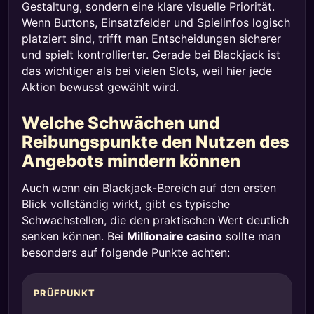
Gestaltung, sondern eine klare visuelle Priorität.
Wenn Buttons, Einsatzfelder und Spielinfos logisch
platziert sind, trifft man Entscheidungen sicherer
und spielt kontrollierter. Gerade bei Blackjack ist
das wichtiger als bei vielen Slots, weil hier jede
Aktion bewusst gewählt wird.
Welche Schwächen und
Reibungspunkte den Nutzen des
Angebots mindern können
Auch wenn ein Blackjack-Bereich auf den ersten
Blick vollständig wirkt, gibt es typische
Schwachstellen, die den praktischen Wert deutlich
senken können. Bei
Millionaire casino
sollte man
besonders auf folgende Punkte achten:
PRÜFPUNKT