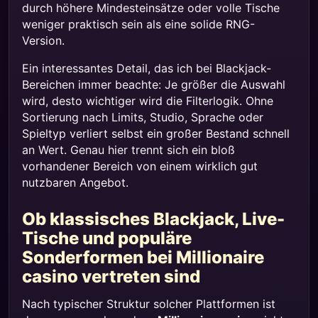
durch höhere Mindesteinsätze oder volle Tische
weniger praktisch sein als eine solide RNG-
Version.
Ein interessantes Detail, das ich bei Blackjack-
Bereichen immer beachte: Je größer die Auswahl
wird, desto wichtiger wird die Filterlogik. Ohne
Sortierung nach Limits, Studio, Sprache oder
Spieltyp verliert selbst ein großer Bestand schnell
an Wert. Genau hier trennt sich ein bloß
vorhandener Bereich von einem wirklich gut
nutzbaren Angebot.
Ob klassisches Blackjack, Live-
Tische und populäre
Sonderformen bei Millionaire
casino vertreten sind
Nach typischer Struktur solcher Plattformen ist