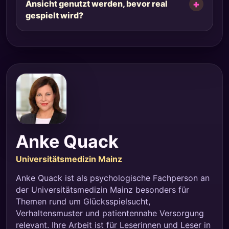
Ansicht genutzt werden, bevor real
gespielt wird?
Anke Quack
Universitätsmedizin Mainz
Anke Quack ist als psychologische Fachperson an
der Universitätsmedizin Mainz besonders für
Themen rund um Glücksspielsucht,
Verhaltensmuster und patientennahe Versorgung
relevant. Ihre Arbeit ist für Leserinnen und Leser in