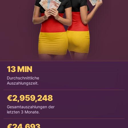
13 MIN
Durchschnittliche
Auszahlungszeit.
€2,959,248
Gesamtauszahlungen der
letzten 3 Monate.
€24,693