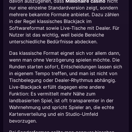
davon auszugehen, dass
Millionaire casino
nicht
nur eine einzelne Standardversion zeigt, sondern
mehrere bekannte Formate anbietet. Dazu zählen
in der Regel klassisches Blackjack im
Softwareformat sowie Live-Tische mit Dealer. Für
Nutzer ist das wichtig, weil beide Bereiche
unterschiedliche Bedürfnisse abdecken.
Das klassische Format eignet sich vor allem dann,
wenn man ohne Verzögerung spielen möchte. Die
Runden starten sofort, Entscheidungen lassen sich
in eigenem Tempo treffen, und man ist nicht von
Tischbelegung oder Dealer-Rhythmus abhängig.
Live-Blackjack erfüllt dagegen eine andere
Funktion: Es vermittelt mehr Nähe zum
landbasierten Spiel, ist oft transparenter in der
Wahrnehmung und spricht Spieler an, die echte
Kartenverteilung und ein Studio-Umfeld
bevorzugen.