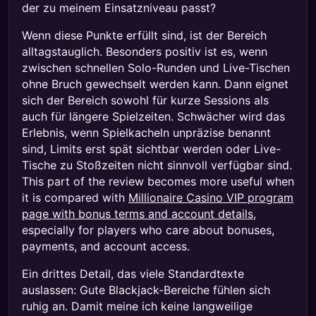
der zu meinem Einsatzniveau passt?
Wenn diese Punkte erfüllt sind, ist der Bereich
alltagstauglich. Besonders positiv ist es, wenn
zwischen schnellen Solo-Runden und Live-Tischen
ohne Bruch gewechselt werden kann. Dann eignet
sich der Bereich sowohl für kurze Sessions als
auch für längere Spielzeiten. Schwächer wird das
Erlebnis, wenn Spielkacheln unpräzise benannt
sind, Limits erst spät sichtbar werden oder Live-
Tische zu Stoßzeiten nicht sinnvoll verfügbar sind.
This part of the review becomes more useful when
it is compared with
Millionaire Casino VIP program
page with bonus terms and account details
,
especially for players who care about bonuses,
payments, and account access.
Ein drittes Detail, das viele Standardtexte
auslassen: Gute Blackjack-Bereiche fühlen sich
ruhig an. Damit meine ich keine langweilige