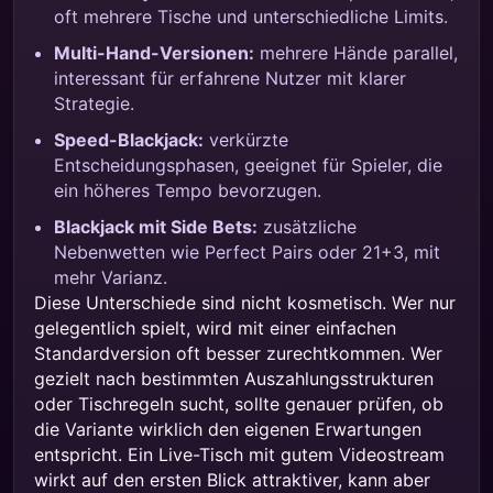
oft mehrere Tische und unterschiedliche Limits.
Multi-Hand-Versionen:
mehrere Hände parallel,
interessant für erfahrene Nutzer mit klarer
Strategie.
Speed-Blackjack:
verkürzte
Entscheidungsphasen, geeignet für Spieler, die
ein höheres Tempo bevorzugen.
Blackjack mit Side Bets:
zusätzliche
Nebenwetten wie Perfect Pairs oder 21+3, mit
mehr Varianz.
Diese Unterschiede sind nicht kosmetisch. Wer nur
gelegentlich spielt, wird mit einer einfachen
Standardversion oft besser zurechtkommen. Wer
gezielt nach bestimmten Auszahlungsstrukturen
oder Tischregeln sucht, sollte genauer prüfen, ob
die Variante wirklich den eigenen Erwartungen
entspricht. Ein Live-Tisch mit gutem Videostream
wirkt auf den ersten Blick attraktiver, kann aber