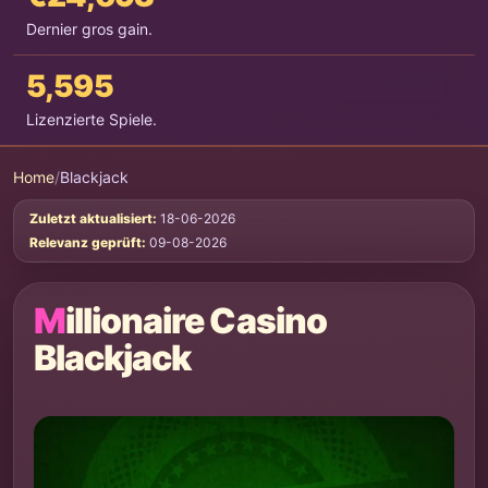
Dernier gros gain.
5,595
Lizenzierte Spiele.
Home
/
Blackjack
Zuletzt aktualisiert:
18-06-2026
Relevanz geprüft:
09-08-2026
Millionaire Casino
Blackjack