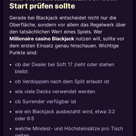
Start prüfen sollte
Gerade bei Blackjack entscheidet nicht nur die
Oberfläche, sondern vor allem das Regelwerk über
den tatsächlichen Wert eines Spiels. Wer
Millionaire casino Blackjack
nutzen will, sollte vor
dem ersten Einsatz genau hinschauen. Wichtige
Punkte sind:
ob der Dealer bei Soft 17 zieht oder stehen
bleibt
ob Verdoppeln nach dem Split erlaubt ist
wie viele Decks verwendet werden
ob Surrender verfügbar ist
wie ein Blackjack ausbezahlt wird, etwa 3:2
oder 6:5
welche Mindest- und Höchsteinsätze pro Tisch
gelten