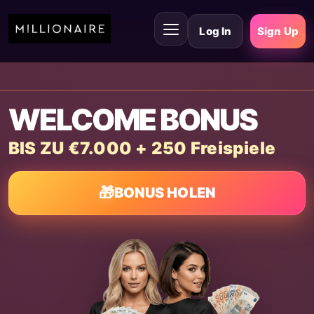
Log In
Sign Up
WELCOME BONUS
BIS ZU €7.000 + 250 Freispiele
🎁
BONUS HOLEN