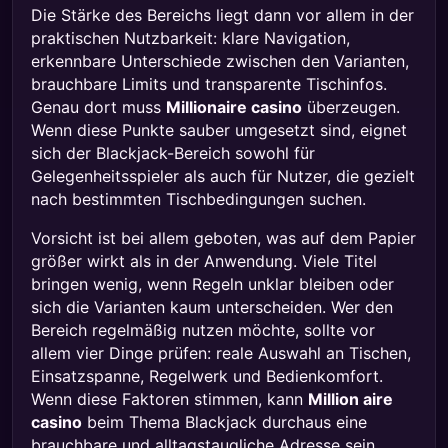
Die Stärke des Bereichs liegt dann vor allem in der
praktischen Nutzbarkeit: klare Navigation,
erkennbare Unterschiede zwischen den Varianten,
brauchbare Limits und transparente Tischinfos.
Genau dort muss
Millionaire casino
überzeugen.
Wenn diese Punkte sauber umgesetzt sind, eignet
sich der Blackjack-Bereich sowohl für
Gelegenheitsspieler als auch für Nutzer, die gezielt
nach bestimmten Tischbedingungen suchen.
Vorsicht ist bei allem geboten, was auf dem Papier
größer wirkt als in der Anwendung. Viele Titel
bringen wenig, wenn Regeln unklar bleiben oder
sich die Varianten kaum unterscheiden. Wer den
Bereich regelmäßig nutzen möchte, sollte vor
allem vier Dinge prüfen: reale Auswahl an Tischen,
Einsatzspanne, Regelwerk und Bedienkomfort.
Wenn diese Faktoren stimmen, kann
Million aire
casino
beim Thema Blackjack durchaus eine
brauchbare und alltagstaugliche Adresse sein.